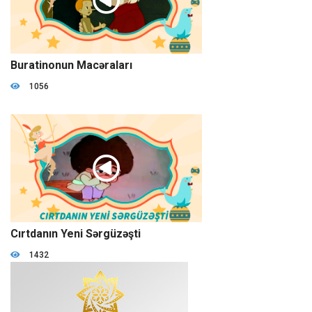
01:04:19
Buratinonun Macəraları
1056
09:09
Cırtdanın Yeni Sərgüzəşti
1432