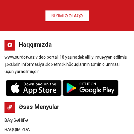
BİZİMLƏ ƏLAQƏ
Haqqımızda
www.surdotv.az video portalı 18 yaşınadək əlilliyi müəyyən edilmiş
şəxslərin informasiya əldə etmək hüquqlarının təmin olunması
üçün yaradılmışdır.
Əsas Menyular
BAŞ SƏHİFƏ
HAQQIMIZDA