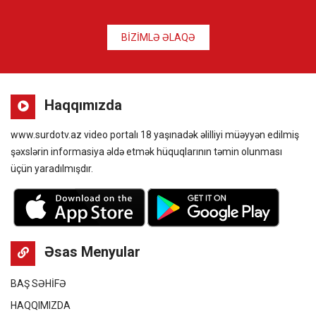
BİZİMLƏ ƏLAQƏ
Haqqımızda
www.surdotv.az video portalı 18 yaşınadək əlilliyi müəyyən edilmiş
şəxslərin informasiya əldə etmək hüquqlarının təmin olunması
üçün yaradılmışdır.
Əsas Menyular
BAŞ SƏHİFƏ
HAQQIMIZDA