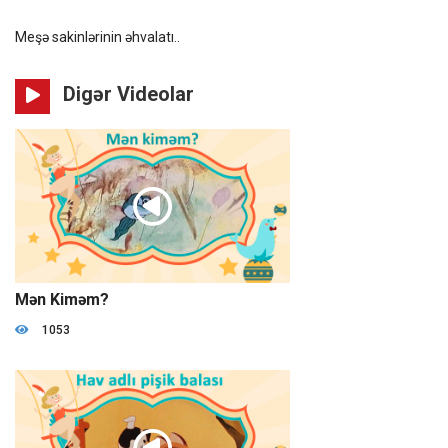
Meşə sakinlərinin əhvalatı..
Digər Videolar
07:25
Mən Kiməm?
1053