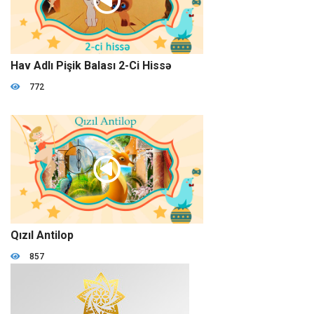
09:30
Hav Adlı Pişik Balası 2-Ci Hissə
772
29:43
Qızıl Antilop
857