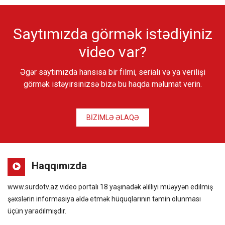
Saytımızda görmək istədiyiniz
video var?
Əgər saytımızda hansısa bir filmi, serialı və ya verilişi
görmək istəyirsinizsə bizə bu haqda məlumat verin.
BİZİMLƏ ƏLAQƏ
Haqqımızda
www.surdotv.az video portalı 18 yaşınadək əlilliyi müəyyən edilmiş
şəxslərin informasiya əldə etmək hüquqlarının təmin olunması
üçün yaradılmışdır.