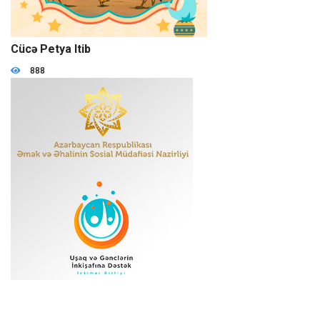
09:40
Cücə Petya Itib
888