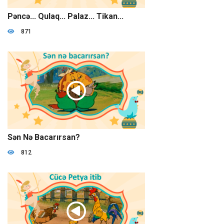
08:20
Pəncə... Qulaq... Palaz... Tikan...
871
09:56
Sən Nə Bacarırsan?
812