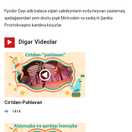
Fyodor Dayı adlı balaca oqlan valideynlərin evdə heyvan saxlamaq
qadağasından yeni dostu pişik Motroskin və sadiq iti Şariklə
Prostokvaşino kəndinə köçürlər.
Digər Videolar
09:44
Cırtdan-Pəhləvan
1414