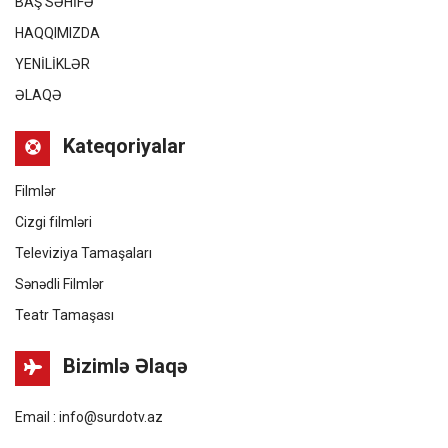
BAŞ SƏHİFƏ
HAQQIMIZDA
YENİLİKLƏR
ƏLAQƏ
Kateqoriyalar
Filmlər
Cizgi filmləri
Televiziya Tamaşaları
Sənədli Filmlər
Teatr Tamaşası
Bizimlə Əlaqə
Email : info@surdotv.az