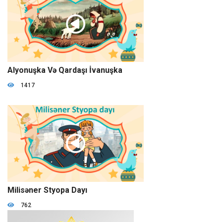
10:11
Alyonuşka Və Qardaşı İvanuşka
1417
18:33
Milisəner Styopa Dayı
762