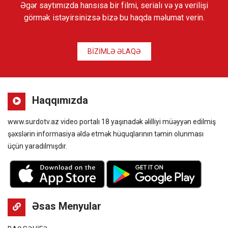
Əgər saytımızda hansısa bir filmi, serialı və ya verilişi
görmək istəyirsinizsə bizə bu haqda məlumat verin.
BİZİMLƏ ƏLAQƏ
Haqqımızda
www.surdotv.az video portalı 18 yaşınadək əlilliyi müəyyən edilmiş
şəxslərin informasiya əldə etmək hüquqlarının təmin olunması
üçün yaradılmışdır.
Əsas Menyular