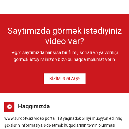
Saytımızda görmək istədiyiniz
video var?
Əgər saytımızda hansısa bir filmi, serialı və ya verilişi
görmək istəyirsinizsə bizə bu haqda məlumat verin.
BİZİMLƏ ƏLAQƏ
Haqqımızda
www.surdotv.az video portalı 18 yaşınadək əlilliyi müəyyən edilmiş
şəxslərin informasiya əldə etmək hüquqlarının təmin olunması