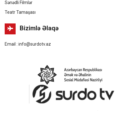
Sənədli Filmlər
Teatr Tamaşası
Bizimlə Əlaqə
Email : info@surdotv.az
Bütün hüquqlar qorunur © “Uşaq və Gənclərin İnkişafına Dəstək”
İctimai Birliyi