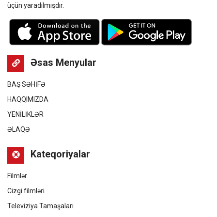
üçün yaradılmışdır.
Əsas Menyular
BAŞ SƏHİFƏ
HAQQIMIZDA
YENİLİKLƏR
ƏLAQƏ
Kateqoriyalar
Filmlər
Cizgi filmləri
Televiziya Tamaşaları