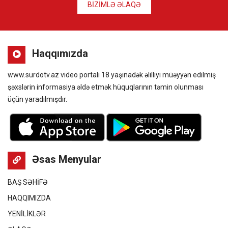
BİZİMLƏ ƏLAQƏ
Haqqımızda
www.surdotv.az video portalı 18 yaşınadək əlilliyi müəyyən edilmiş
şəxslərin informasiya əldə etmək hüquqlarının təmin olunması
üçün yaradılmışdır.
Əsas Menyular
BAŞ SƏHİFƏ
HAQQIMIZDA
YENİLİKLƏR