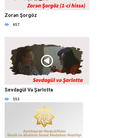
01:00:50
Zorən Şorgöz
657
01:00:41
Sevdagül Və Şarlotta
553