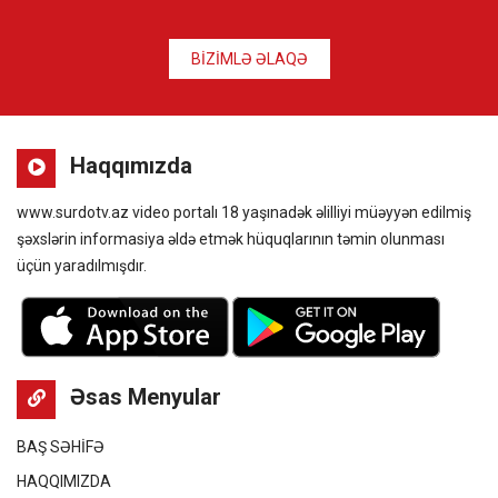
BİZİMLƏ ƏLAQƏ
Haqqımızda
www.surdotv.az video portalı 18 yaşınadək əlilliyi müəyyən edilmiş
şəxslərin informasiya əldə etmək hüquqlarının təmin olunması
üçün yaradılmışdır.
Əsas Menyular
BAŞ SƏHİFƏ
HAQQIMIZDA