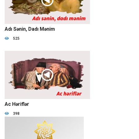
01:34:10
Adı Sənin, Dadı Mənim
525
01:04:18
Ac Həriflər
398