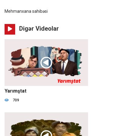
Mehmanxana sahibəsi
Digər Videolar
01:26:32
Yarımştat
709