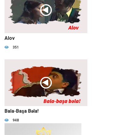
02:29:04
Alov
351
01:54:00
Bala-Başa Bəla!
948