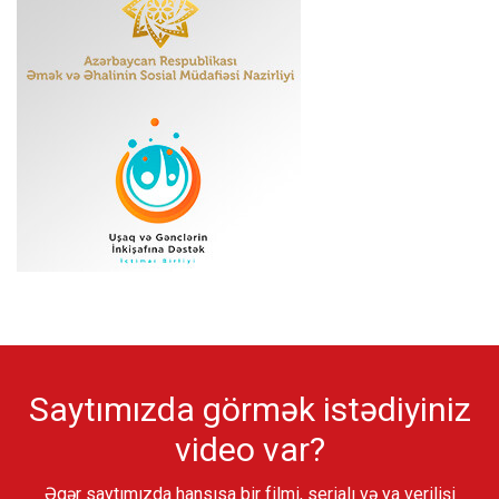
Saytımızda görmək istədiyiniz
video var?
Əgər saytımızda hansısa bir filmi, serialı və ya verilişi