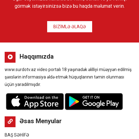
görmək istəyirsinizsə bizə bu haqda məlumat verin.
BİZİMLƏ ƏLAQƏ
Haqqımızda
www.surdotv.az video portalı 18 yaşınadək əlilliyi müəyyən edilmiş
şəxslərin informasiya əldə etmək hüquqlarının təmin olunması
üçün yaradılmışdır.
Əsas Menyular
BAŞ SƏHİFƏ