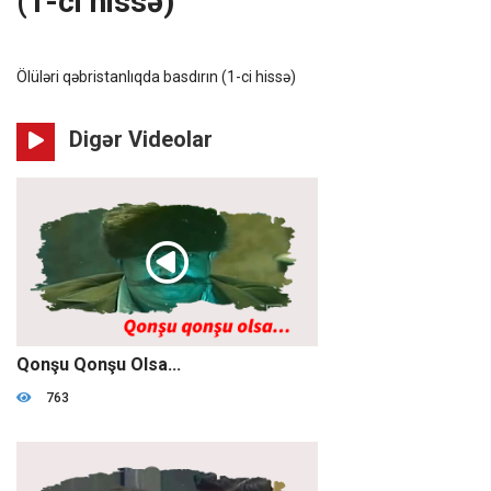
(1-ci hissə)
Ölüləri qəbristanlıqda basdırın (1-ci hissə)
Digər Videolar
01:18:19
Qonşu Qonşu Olsa...
763