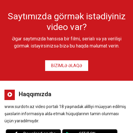
Saytımızda görmək istədiyiniz
video var?
Əgər saytımızda hansısa bir filmi, serialı və ya verilişi
görmək istəyirsinizsə bizə bu haqda məlumat verin.
BİZİMLƏ ƏLAQƏ
Haqqımızda
www.surdotv.az video portalı 18 yaşınadək əlilliyi müəyyən edilmiş
şəxslərin informasiya əldə etmək hüquqlarının təmin olunması
üçün yaradılmışdır.