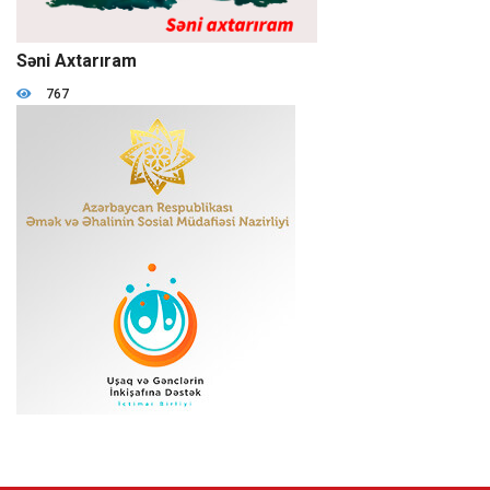
01:04:19
Səni Axtarıram
767