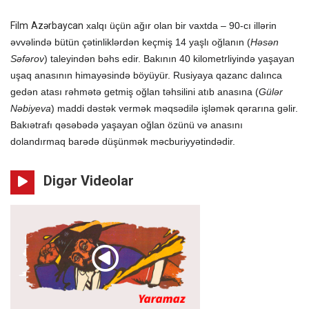
Film
Azərbaycan
xalqı üçün ağır olan bir vaxtda – 90-cı illərin
əvvəlində bütün çətinliklərdən keçmiş 14 yaşlı oğlanın (
Həsən
Səfərov
) taleyindən bəhs edir. Bakının 40 kilometrliyində yaşayan
uşaq anasının himayəsində böyüyür. Rusiyaya qazanc dalınca
gedən atası rəhmətə getmiş oğlan təhsilini atıb anasına (
Gülər
Nəbiyeva
) maddi dəstək vermək məqsədilə işləmək qərarına gəlir.
Bakıətrafı qəsəbədə yaşayan oğlan özünü və anasını
dolandırmaq barədə düşünmək məcburiyyətindədir.
Digər Videolar