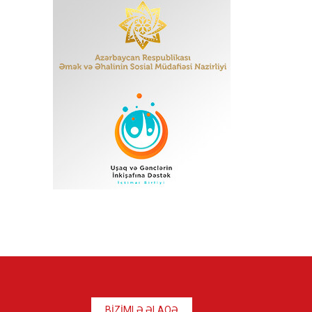
BİZİMLƏ ƏLAQƏ