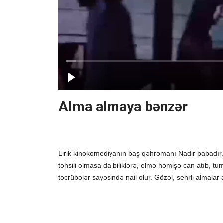
Alma almaya bənzər
Lirik kinokomediyanın baş qəhrəmanı Nadir babadır.
təhsili olmasa da biliklərə, elmə həmişə can atıb, t
təcrübələr sayəsində nail olur. Gözəl, sehrli almalar 