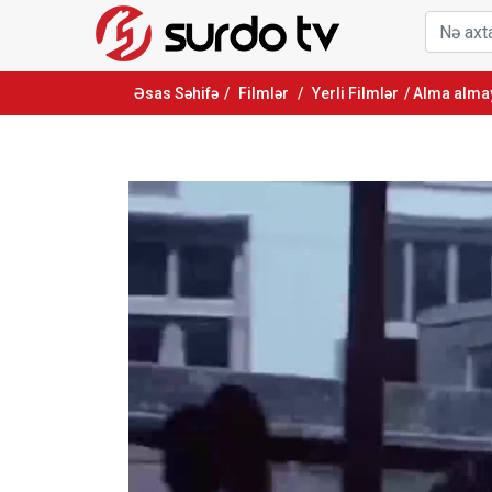
Əsas Səhifə
/
Filmlər
/
Yerli Filmlər
/ Alma alma