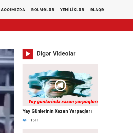
HAQQIMIZDA
BÖLMƏLƏR
YENİLİKLƏR
ƏLAQƏ
Digər Videolar
01:11:30
Yay Günlərinin Xəzan Yarpaqları
1511