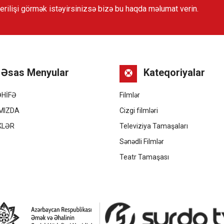
verilişi görmək istəyirsinizsə bizə bu haqda məlumat verin.
Əsas Menyular
Kateqoriyalar
ƏHİFƏ
Filmlər
MIZDA
Cizgi filmləri
KLƏR
Televiziya Tamaşaları
Ə
Sənədli Filmlər
Teatr Tamaşası