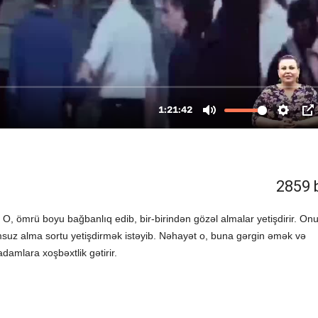
2859 
O, ömrü boyu bağbanlıq edib, bir-birindən gözəl almalar yetişdirir. On
umsuz alma sortu yetişdirmək istəyib. Nəhayət o, buna gərgin əmək və
adamlara xoşbəxtlik gətirir.