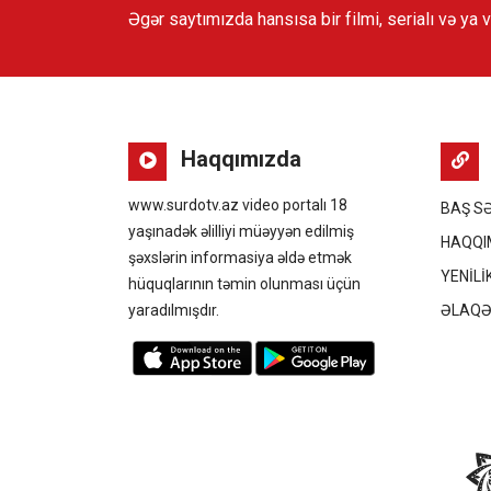
Əgər saytımızda hansısa bir filmi, serialı və ya 
Haqqımızda
www.surdotv.az video portalı 18
BAŞ S
yaşınadək əlilliyi müəyyən edilmiş
HAQQI
şəxslərin informasiya əldə etmək
YENİLİ
hüquqlarının təmin olunması üçün
yaradılmışdır.
ƏLAQ