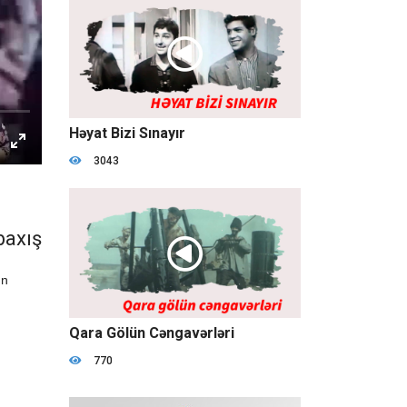
1:15:51
Həyat Bizi Sınayır
3043
baxış
un
01:00:49
Qara Gölün Cəngavərləri
770