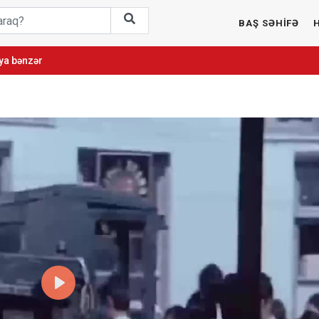
BAŞ SƏHİFƏ
ya bənzər