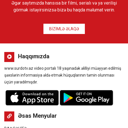
Əgər saytımızda hansısa bir filmi, serialı və ya verilişi
görmək istəyirsinizsə bizə bu haqda məlumat verin.
BİZİMLƏ ƏLAQƏ
Haqqımızda
www.surdotv.az video portalı 18 yaşınadək əlilliyi müəyyən edilmiş
şəxslərin informasiya əldə etmək hüquqlarının təmin olunması
üçün yaradılmışdır.
Əsas Menyular