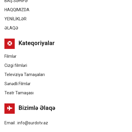
BAŞ SƏHİFƏ
HAQQIMIZDA
YENİLİKLƏR
ƏLAQƏ
Kateqoriyalar
Filmlər
Cizgi filmləri
Televiziya Tamaşaları
Sənədli Filmlər
Teatr Tamaşası
Bizimlə Əlaqə
Email : info@surdotv.az