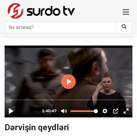
Dərvişin qeydləri