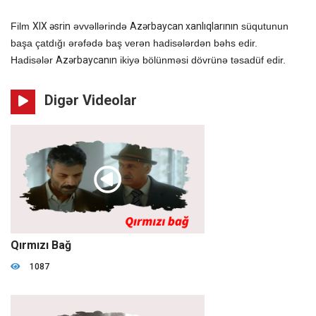
Film
XIX əsrin
əvvəllərində
Azərbaycan xanlıqlarının
süqutunun
başa çatdığı ərəfədə baş verən hadisələrdən bəhs edir.
Hadisələr
Azərbaycanın
ikiyə bölünməsi dövrünə təsadüf edir.
Digər Videolar
01:27:54
Qırmızı Bağ
1087