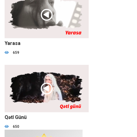
1:17:54
Yarasa
659
02:11:28
Qətl Günü
650