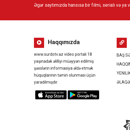
Əgər saytımızda hansısa bir filmi, serialı və ya 
Haqqımızda
www.surdotv.az video portalı 18
BAŞ S
yaşınadək əlilliyi müəyyən edilmiş
HAQQI
şəxslərin informasiya əldə etmək
YENİLİ
hüquqlarının təmin olunması üçün
yaradılmışdır.
ƏLAQ