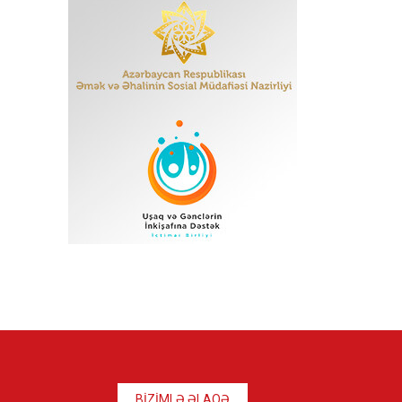
BİZİMLƏ ƏLAQƏ