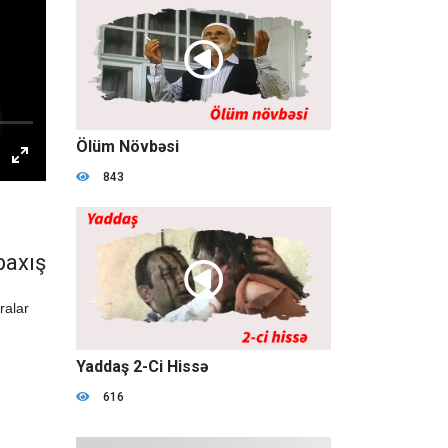
01:15:44
Ölüm Növbəsi
843
baxış
ralar
49:13
Yaddaş 2-Ci Hissə
616