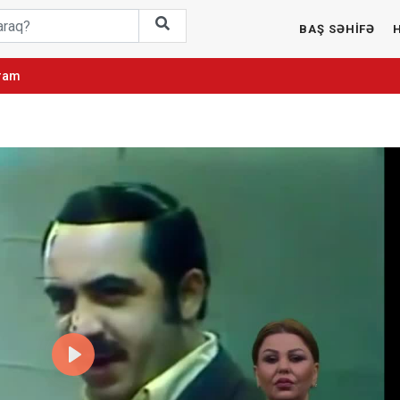
BAŞ SƏHİFƏ
ıram