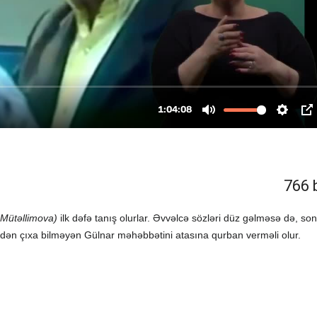
766 
 Mütəllimova)
ilk dəfə tanış olurlar. Əvvəlcə sözləri düz gəlməsə də, son
ndən çıxa bilməyən Gülnar məhəbbətini atasına qurban verməli olur.