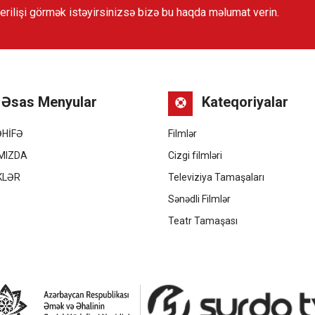
verilişi görmək istəyirsinizsə bizə bu haqda məlumat verin.
Əsas Menyular
Kateqoriyalar
ƏHİFƏ
Filmlər
MIZDA
Cizgi filmləri
KLƏR
Televiziya Tamaşaları
Ə
Sənədli Filmlər
Teatr Tamaşası