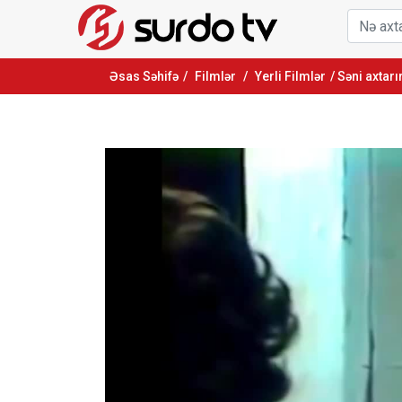
Əsas Səhifə
/
Filmlər
/
Yerli Filmlər
/ Səni axtar