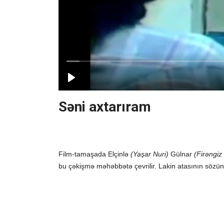
Səni axtarıram
Film-tamaşada Elçinlə
(Yaşar Nuri)
Gülnar
(Firəngiz
bu çəkişmə məhəbbətə çevrilir. Lakin atasının sözü