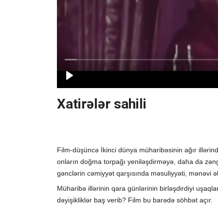
Xatirələr sahili
Film-düşüncə İkinci dünya müharibəsinin ağır illə
onların doğma torpağı yeniləşdirməyə, daha da zəng
gənclərin cəmiyyət qarşısında məsuliyyəti, mənəvi ə
Müharibə illərinin qara günlərinin birləşdirdiyi uşaqla
dəyişikliklər baş verib? Film bu barədə söhbət açır.