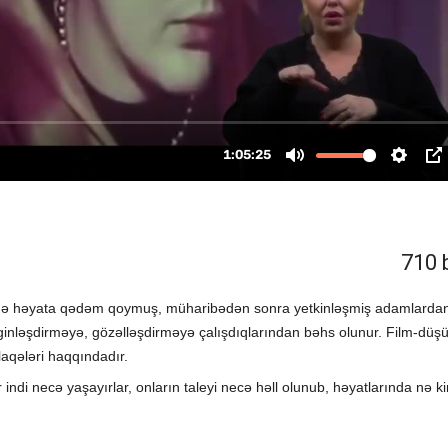
710 
rində həyata qədəm qoymuş, müharibədən sonra yetkinləşmiş adamlarda
inləşdirməyə, gözəlləşdirməyə çalışdıqlarından bəhs olunur. Film-düş
laqələri haqqındadır.
r indi necə yaşayırlar, onların taleyi necə həll olunub, həyatlarında nə k