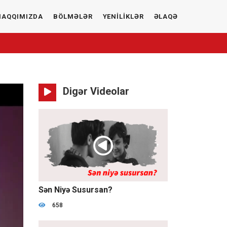
HAQQIMIZDA
BÖLMƏLƏR
YENİLİKLƏR
ƏLAQƏ
Digər Videolar
11:13:11
Sən Niyə Susursan?
658