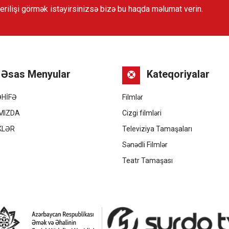
verilişi görmək istəyirsinizsə bizə bu haqda məlumat verin.
Əsas Menyular
Kateqoriyalar
ƏHİFƏ
Filmlər
MIZDA
Cizgi filmləri
KLƏR
Televiziya Tamaşaları
Ə
Sənədli Filmlər
Teatr Tamaşası