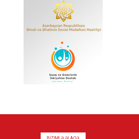
BİZİMLƏ ƏLAQƏ