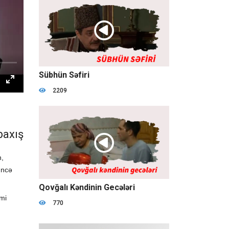
2:26:58
Sübhün Səfiri
2209
baxış
n,
üncə
49:17
Qovğalı Kəndinin Gecələri
imi
770