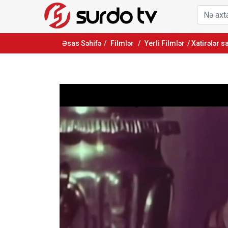
Əsas Səhifə
/
Filmlər
/
Yerli Filmlər
/ Xatirələr sa