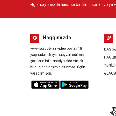
Əgər saytımızda hansısa bir filmi, serialı və ya 
Haqqımızda
www.surdotv.az video portalı 18
BAŞ S
yaşınadək əlilliyi müəyyən edilmiş
HAQQI
şəxslərin informasiya əldə etmək
YENİLİ
hüquqlarının təmin olunması üçün
yaradılmışdır.
ƏLAQ