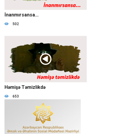
01:03:06
İnanmırsansa...
502
00:52:11
Həmişə Təmizlikdə
653