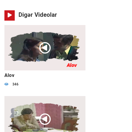
Digər Videolar
02:29:04
Alov
346