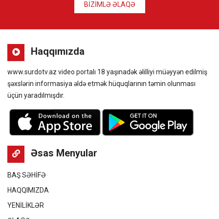
BİZİMLƏ ƏLAQƏ
Haqqımızda
www.surdotv.az video portalı 18 yaşınadək əlilliyi müəyyən edilmiş
şəxslərin informasiya əldə etmək hüquqlarının təmin olunması
üçün yaradılmışdır.
Əsas Menyular
BAŞ SƏHİFƏ
HAQQIMIZDA
YENİLİKLƏR