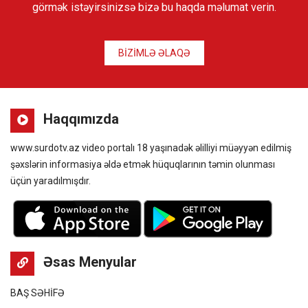
görmək istəyirsinizsə bizə bu haqda məlumat verin.
BİZİMLƏ ƏLAQƏ
Haqqımızda
www.surdotv.az video portalı 18 yaşınadək əlilliyi müəyyən edilmiş
şəxslərin informasiya əldə etmək hüquqlarının təmin olunması
üçün yaradılmışdır.
Əsas Menyular
BAŞ SƏHİFƏ