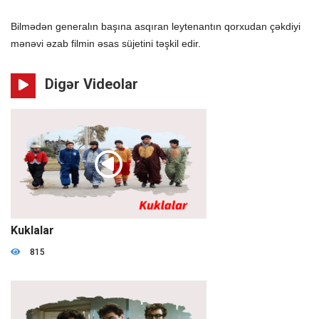
Bilmədən generalın başına asqıran leytenantın qorxudan çəkdiyi
mənəvi əzab filmin əsas süjetini təşkil edir.
Digər Videolar
01:22:00
Kuklalar
815