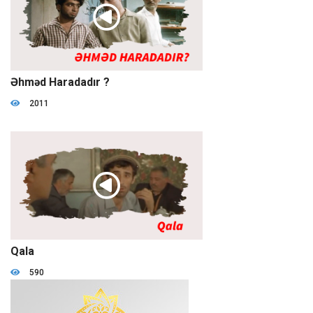
1:28:14
Əhməd Haradadır ?
2011
01:23:15
Qala
590