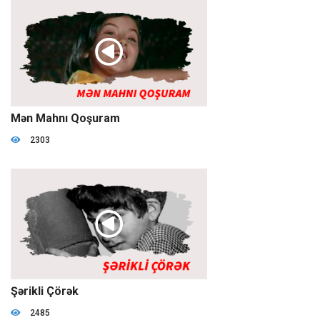
1:15:13
Mən Mahnı Qoşuram
2303
1:07:26
Şərikli Çörək
2485