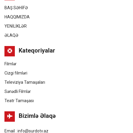
BAŞ SƏHİFƏ
HAQQIMIZDA
YENİLİKLƏR
ƏLAQƏ
Kateqoriyalar
Filmlər
Cizgi filmləri
Televiziya Tamaşaları
Sənədli Filmlər
Teatr Tamaşası
Bizimlə Əlaqə
Email : info@surdotv.az