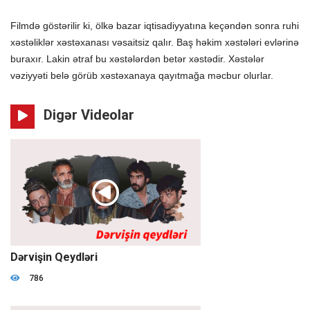
Filmdə göstərilir ki, ölkə bazar iqtisadiyyatına keçəndən sonra ruhi
xəstəliklər xəstəxanası vəsaitsiz qalır. Baş həkim
xəstələri evlərinə
buraxır. Lakin ətraf bu xəstələrdən betər xəstədir. Xəstələr
vəziyyəti belə görüb xəstəxanaya qayıtmağa məcbur olurlar.
Digər Videolar
01:40:48
Dərvişin Qeydləri
786