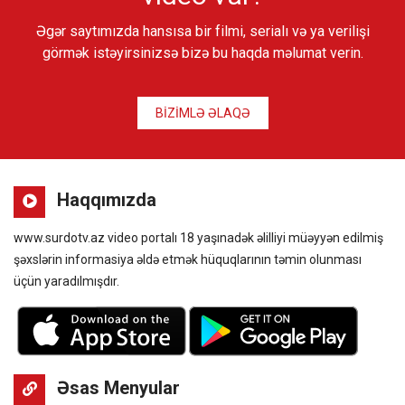
Əgər saytımızda hansısa bir filmi, serialı və ya verilişi
görmək istəyirsinizsə bizə bu haqda məlumat verin.
BİZİMLƏ ƏLAQƏ
Haqqımızda
www.surdotv.az video portalı 18 yaşınadək əlilliyi müəyyən edilmiş
şəxslərin informasiya əldə etmək hüquqlarının təmin olunması
üçün yaradılmışdır.
Əsas Menyular