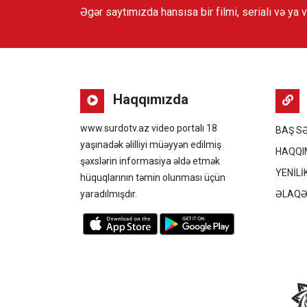
Əgər saytımızda hansısa bir filmi, serialı və ya 
Haqqımızda
www.surdotv.az video portalı 18
BAŞ S
yaşınadək əlilliyi müəyyən edilmiş
HAQQI
şəxslərin informasiya əldə etmək
YENİLİ
hüquqlarının təmin olunması üçün
yaradılmışdır.
ƏLAQ