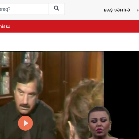
BAŞ SƏHİFƏ
 hissə