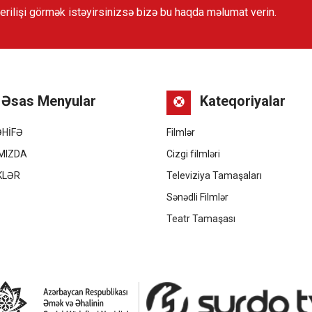
verilişi görmək istəyirsinizsə bizə bu haqda məlumat verin.
Əsas Menyular
Kateqoriyalar
ƏHİFƏ
Filmlər
MIZDA
Cizgi filmləri
KLƏR
Televiziya Tamaşaları
Ə
Sənədli Filmlər
Teatr Tamaşası