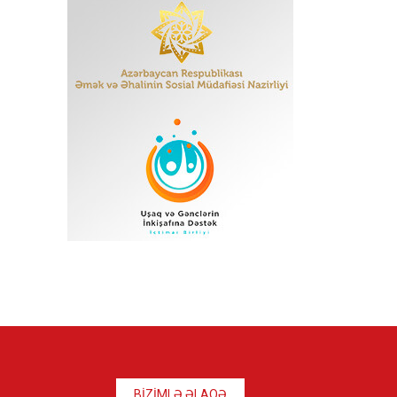
BİZİMLƏ ƏLAQƏ