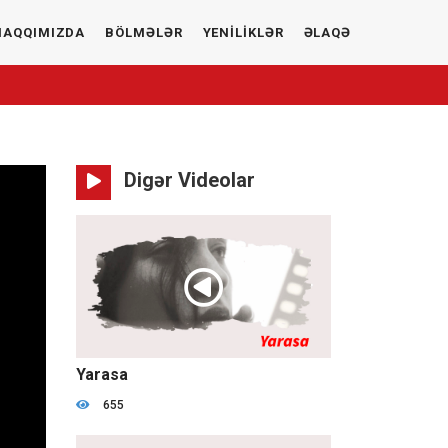
HAQQIMIZDA
BÖLMƏLƏR
YENİLİKLƏR
ƏLAQƏ
Digər Videolar
1:17:54
Yarasa
655