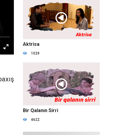
01:37:13
Aktrisa
1029
baxış
01:18:41
Bir Qalanın Sirri
4622