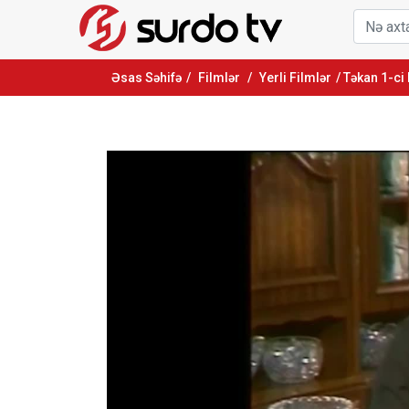
Əsas Səhifə
/
Filmlər
/
Yerli Filmlər
/ Təkan 1-ci