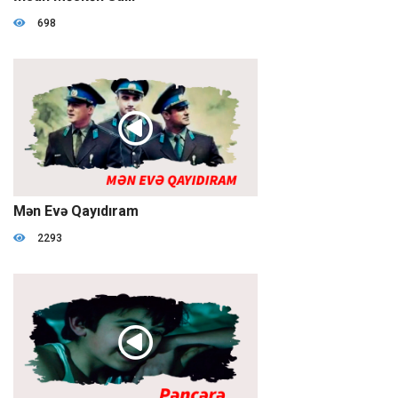
698
1:18:45
Mən Evə Qayıdıram
2293