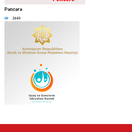
01:18:59
Pəncərə
2640