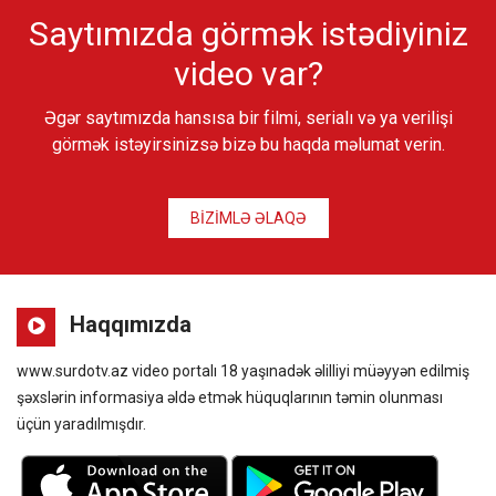
Saytımızda görmək istədiyiniz
video var?
Əgər saytımızda hansısa bir filmi, serialı və ya verilişi
görmək istəyirsinizsə bizə bu haqda məlumat verin.
BİZİMLƏ ƏLAQƏ
Haqqımızda
www.surdotv.az video portalı 18 yaşınadək əlilliyi müəyyən edilmiş
şəxslərin informasiya əldə etmək hüquqlarının təmin olunması
üçün yaradılmışdır.