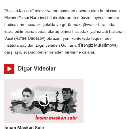
"
Səni axtarıram
" televiziya tamaşasının davamı olan bu hissədə
Elçinin (
Yaşar Nuri
) institut direktorunun müavini təyin olunması
hadisələrin mexaniki şəkildə və görünməz qüvvələr tərəfindən
idarə edilməsinə səbəb olaraq birinci hissədəki yalnız adı hallanan
Vasif (
Rəfael Dadaşov
) obrazını yeni konteksdə təqdim edir.
İnstituta qayıdan Elçin yenidən Gülnarla (
Firəngiz Mütəllimova
)
qarşılaşır, söz-söhbətlər yenidən bir-birinə calanır.
Digər Videolar
01:15:01
İnsan Məskən Salır